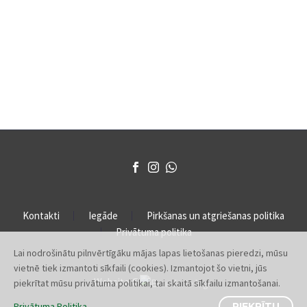
Kontakti
Iegāde
Pirkšanas un atgriešanas politika
Privātuma politika
Lai nodrošinātu pilnvērtīgāku mājas lapas lietošanas pieredzi, mūsu
vietnē tiek izmantoti sīkfaili (cookies). Izmantojot šo vietni, jūs
Website ©
piekrītat mūsu privātuma politikai, tai skaitā sīkfailu izmantošanai.
Privātuma Politika
PIEKRĪTU