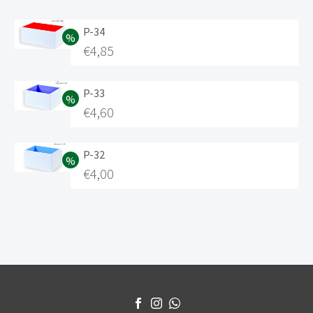
P-34
€
4,85
P-33
€
4,60
P-32
€
4,00