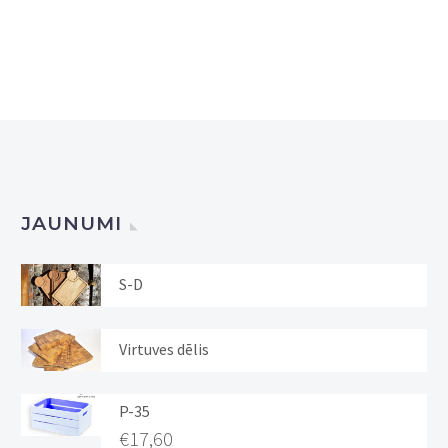
JAUNUMI
S-D
Virtuves dēlis
P-35
€
17,60