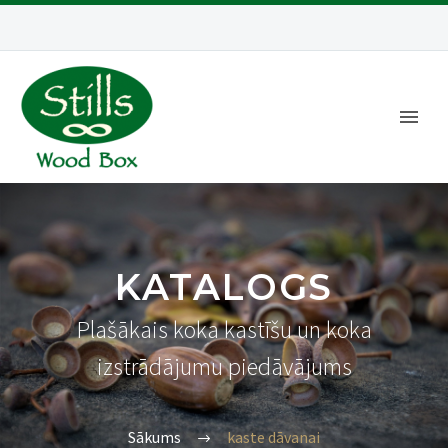
KATALOGS
Plašākais koka kastīšu un koka
izstrādājumu piedāvājums
Sākums
kaste dāvanai