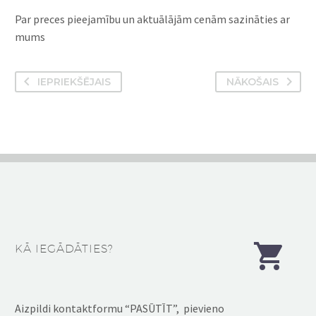
Par preces pieejamību un aktuālājām cenām sazināties ar
mums
IEPRIEKŠĒJAIS
NĀKOŠAIS


KĀ IEGĀDĀTIES?
Aizpildi kontaktformu “PASŪTĪT”, pievieno