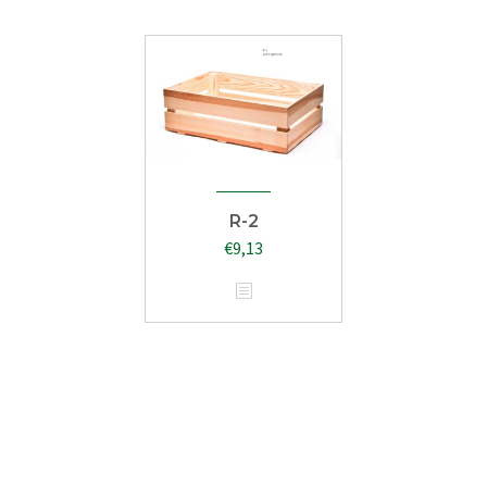
R-2
€
9,13