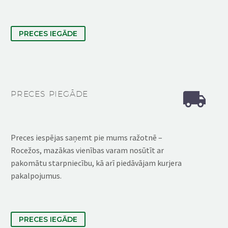
PRECES IEGĀDE


PRECES PIEGĀDE
Preces iespējas saņemt pie mums ražotnē –
Rocežos, mazākas vienības varam nosūtīt ar
pakomātu starpniecību, kā arī piedāvājam kurjera
pakalpojumus.
PRECES IEGĀDE