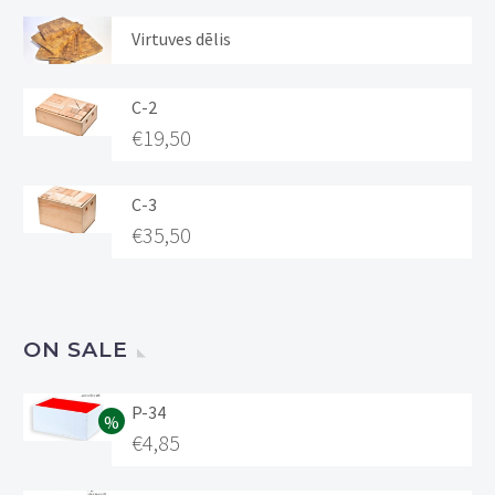
Virtuves dēlis
C-2
€
19,50
C-3
€
35,50
ON SALE
P-34
€
4,85