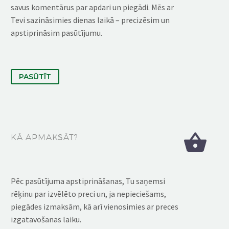
savus komentārus par apdari un piegādi. Mēs ar
Tevi sazināsimies dienas laikā – precizēsim un
apstiprināsim pasūtījumu.
PASŪTĪT


KĀ APMAKSĀT?
Pēc pasūtījuma apstiprināšanas, Tu saņemsi
rēķinu par izvēlēto preci un, ja nepieciešams,
piegādes izmaksām, kā arī vienosimies ar preces
izgatavošanas laiku.