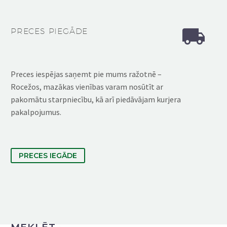


PRECES PIEGĀDE
Preces iespējas saņemt pie mums ražotnē –
Rocežos, mazākas vienības varam nosūtīt ar
pakomātu starpniecību, kā arī piedāvājam kurjera
pakalpojumus.
PRECES IEGĀDE