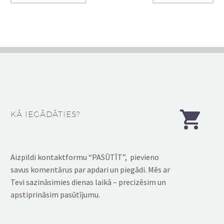


KĀ IEGĀDĀTIES?
Aizpildi kontaktformu “PASŪTĪT”, pievieno
savus komentārus par apdari un piegādi. Mēs ar
Tevi sazināsimies dienas laikā – precizēsim un
apstiprināsim pasūtījumu.