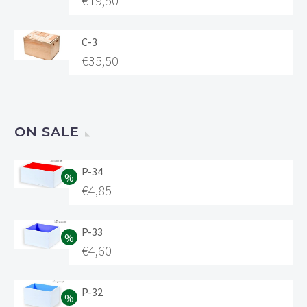
€
19,50
C-3
€
35,50
ON SALE
P-34
€
4,85
P-33
€
4,60
P-32