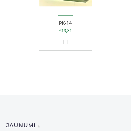
PK-14
€
13,81
JAUNUMI