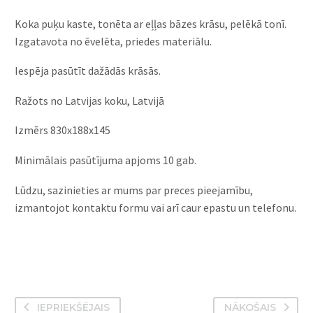
Koka puķu kaste, tonēta ar eļļas bāzes krāsu, pelēkā tonī.
Izgatavota no ēvelēta, priedes materiālu.
Iespēja pasūtīt dažādās krāsās.
Ražots no Latvijas koku, Latvijā
Izmērs 830x188x145
Minimālais pasūtījuma apjoms 10 gab.
Lūdzu, sazinieties ar mums par preces pieejamību,
izmantojot kontaktu formu vai arī caur epastu un telefonu.
IEPRIEKŠĒJAIS
NĀKOŠAIS