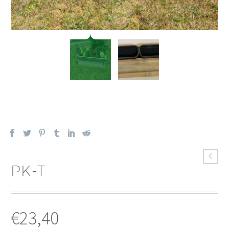
PK-T
€
23,40